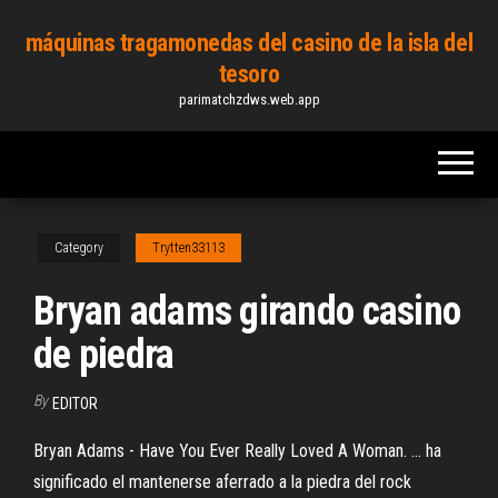
Skip
máquinas tragamonedas del casino de la isla del
to
tesoro
the
parimatchzdws.web.app
content
Category
Trytten33113
Bryan adams girando casino
de piedra
By
EDITOR
Bryan Adams - Have You Ever Really Loved A Woman. ... ha
significado el mantenerse aferrado a la piedra del rock