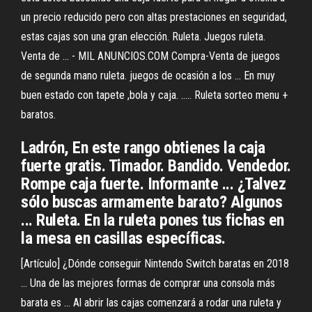
un precio reducido pero con altas prestaciones en seguridad,
estas cajas son una gran elección. Ruleta. Juegos ruleta.
Venta de ... - MIL ANUNCIOS.COM Compra-Venta de juegos
de segunda mano ruleta. juegos de ocasión a los ... En muy
buen estado con tapete ,bola y caja. ..... Ruleta sorteo menu +
baratos.
Ladrón, En este rango obtienes la caja
fuerte gratis. Timador. Bandido. Vendedor.
Rompe caja fuerte. Informante ... ¿Talvez
sólo buscas armamente barato? Algunos
... Ruleta. En la ruleta pones tus fichas en
la mesa en casillas específicas.
[Artículo] ¿Dónde conseguir Nintendo Switch baratas en 2018
... Una de las mejores formas de comprar una consola más
barata es ... Al abrir las cajas comenzará a rodar una ruleta y