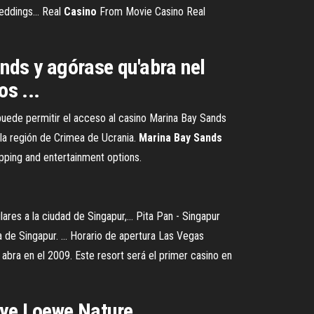
eddings...
Real
Casino
From Movie Casino
Real
nds y agórase qu'abra nel
os ...
puede permitir el acceso al casino Marina Bay Sands
o la región de Crimea de Ucrania.
Marina Bay Sands
opping and entertainment options.
res a la ciudad de Singapur,... Pita Pan - Singapur
a de Singapur. ... Horario de apertura Las Vegas
abra en el 2009. Este resort será el primer casino en
Eye Loewe Nature