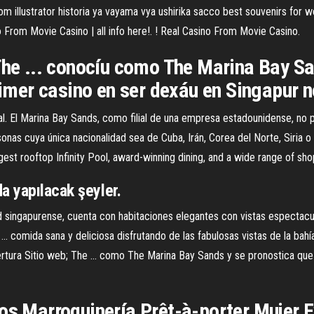
m illustrator historia ya vayama vya ushirika sacco best souvenirs for w
o From Movie Casino | all info here!. ! Real Casino From Movie Casino.
The ... conocíu como The Marina Bay Sa
rimer casino en ser dexáu en Singapur n
al. El Marina Bay Sands, como filial de una empresa estadounidense, no 
rsonas cuya única nacionalidad sea de Cuba, Irán, Corea del Norte, Siria 
argest rooftop Infinity Pool, award-winning dining, and a wide range of sh
a yapılacak şeyler.
d singapurense, cuenta con habitaciones elegantes con vistas espectacula
.. comida sana y deliciosa disfrutando de las fabulosas vistas de la bahí
ertura Sitio web; The ... como The Marina Bay Sands y se pronostica que 
sos Marroquinería Prêt-à-porter Mujer 