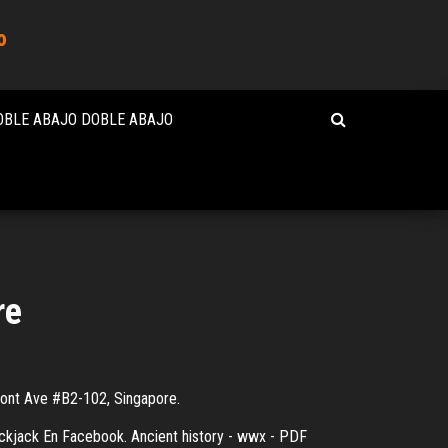
o
OBLE ABAJO DOBLE ABAJO
re
ront Ave #B2-102, Singapore.
lackjack En Facebook.
Ancient history - wwx - PDF