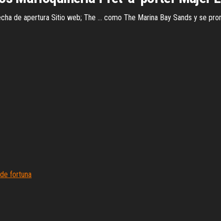
Fecha de apertura Sitio web; The ... como The Marina Bay Sands y se pron
 de fortuna