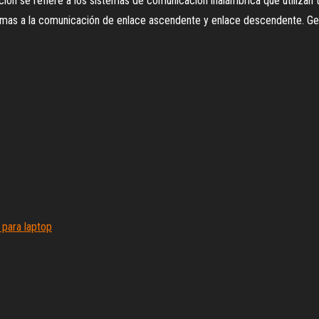
ón se refiere a los sistemas de comunicación inalámbrica que utilizan 
tramas a la comunicación de enlace ascendente y enlace descendente. 
 para laptop