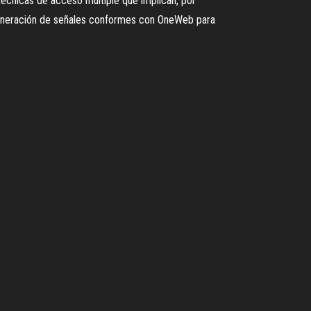
técnicas de acceso múltiple que implican, por
Generación de señales conformes con OneWeb para