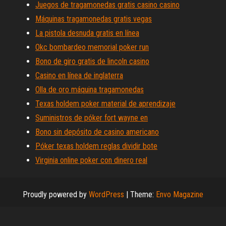
Juegos de tragamonedas gratis casino casino
Máquinas tragamonedas gratis vegas
La pistola desnuda gratis en línea
Okc bombardeo memorial poker run
Bono de giro gratis de lincoln casino
Casino en línea de inglaterra
Olla de oro máquina tragamonedas
Texas holdem poker material de aprendizaje
Suministros de póker fort wayne en
Bono sin depósito de casino americano
Póker texas holdem reglas dividir bote
Virginia online poker con dinero real
Proudly powered by
WordPress
|
Theme:
Envo Magazine