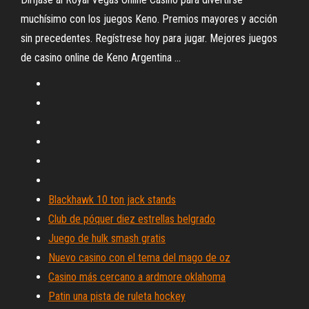
muchísimo con los juegos Keno. Premios mayores y acción
sin precedentes. Regístrese hoy para jugar. Mejores juegos
de casino online de Keno Argentina ...
Blackhawk 10 ton jack stands
Club de póquer diez estrellas belgrado
Juego de hulk smash gratis
Nuevo casino con el tema del mago de oz
Casino más cercano a ardmore oklahoma
Patin una pista de ruleta hockey