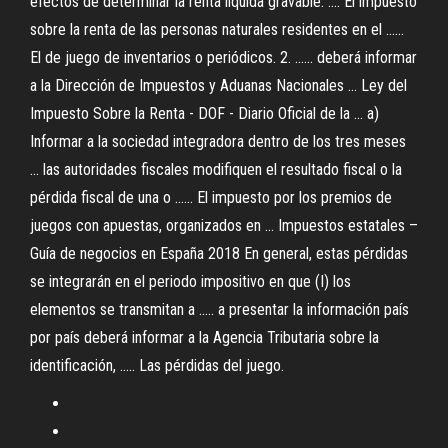
efectos de determinar la renta líquida gravable. .... El impuesto
sobre la renta de las personas naturales residentes en el ......
El de juego de inventarios o periódicos. 2. ...... deberá informar
a la Dirección de Impuestos y Aduanas Nacionales ... Ley del
Impuesto Sobre la Renta - DOF - Diario Oficial de la ... a)
Informar a la sociedad integradora dentro de los tres meses
... las autoridades fiscales modifiquen el resultado fiscal o la
pérdida fiscal de una o ...... El impuesto por los premios de
juegos con apuestas, organizados en ... Impuestos estatales –
Guía de negocios en España 2018 En general, estas pérdidas
se integrarán en el periodo impositivo en que (I) los
elementos se transmitan a ..... a presentar la información país
por país deberá informar a la Agencia Tributaria sobre la
identificación, ..... Las pérdidas del juego.