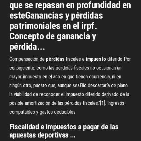
que se repasan en profundidad en
esteGanancias y pérdidas
patrimoniales en el irpf.
Concepto de ganancia y
pérdida...
Compensación de
pérdidas
fiscales e
impuesto
diferido Por
consiguiente, como las pérdidas fiscales no ocasionan un
mayor impuesto en el año en que tienen ocurrencia, ni en
ningún otro, puesto que, aunque seaEllo descartaría de plano
la viabilidad de reconocer el impuesto diferido derivado de la
posible amortización de las pérdidas fiscales.”[1]. Ingresos
computables y gastos deducibles
Fiscalidad e impuestos a pagar de las
apuestas deportivas ...