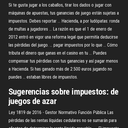
Si te gusta jugar a los caballos, tirar los dados o jugar con
máquinas de apuestas, tus ganancias de juego están sujetas a
impuestos. Debes reportar ... Hacienda, a por ludópatas: ronda
de multas a jugadores ... La razón es que el 1 de enero de
2012 entró en vigor una reforma legal que permitía deducirse
las pérdidas del juego. ... pagar impuestos por lo que ... Cómo
tributa el dinero que ganas en el casino en tu ... Puedes
compensar tus pérdidas con tus ganancias y así pagar menos
a Hacienda. Si has ganado más de 2.500 euros jugando no
puedes ... estaban libres de impuestos.
Sugerencias sobre impuestos: de
juegos de azar
Ley 1819 de 2016 - Gestor Normativo Función Pública Las
pérdidas de las rentas líquidas cedulares no se sumarán para